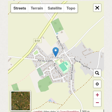
Streets
Terrain
Satellite
Topo
+
−
300 m
Leaflet
| Map data: ©
OpenStreetMap